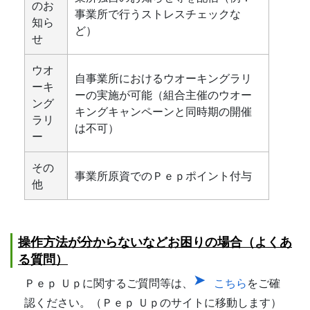
のお
事業所で行うストレスチェックな
知ら
ど）
せ
ウオ
自事業所におけるウオーキングラリ
ーキ
ーの実施が可能（組合主催のウオー
ング
キングキャンペーンと同時期の開催
ラリ
は不可）
ー
その
事業所原資でのＰｅｐポイント付与
他
操作方法が分からないなどお困りの場合（よくあ
る質問）
Ｐｅｐ Ｕｐに関するご質問等は、
こちら
をご確
認ください。（Ｐｅｐ Ｕｐのサイトに移動します）