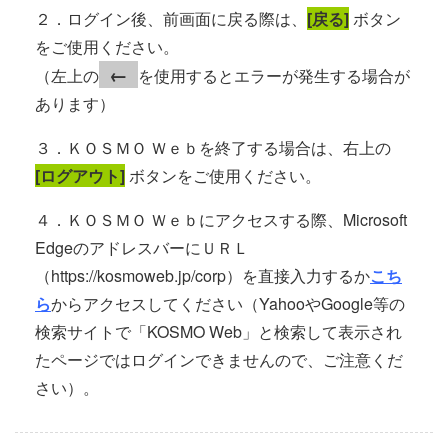
２．ログイン後、前画面に戻る際は、
[戻る]
ボタン
をご使用ください。
←
（左上の
を使用するとエラーが発生する場合が
あります）
３．ＫＯＳＭＯ Ｗｅｂを終了する場合は、右上の
[ログアウト]
ボタンをご使用ください。
４．ＫＯＳＭＯ Ｗｅｂにアクセスする際、Microsoft
EdgeのアドレスバーにＵＲＬ
（https://kosmoweb.jp/corp）を直接入力するか
こち
ら
からアクセスしてください（YahooやGoogle等の
検索サイトで「KOSMO Web」と検索して表示され
たページではログインできませんので、ご注意くだ
さい）。