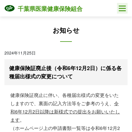
Skip
千葉県医業健康保険組合
to
content
お知らせ
2024年11月25日
健康保険証廃止後（令和6年12月2日）に係る各
種届出様式の変更について
健康保険証廃止に伴い、各種届出様式の変更をいた
しますので、裏面の記入方法等をご参考のうえ、
令
和6年12月2日以降は新様式での提出をお願いいたし
ます
。
（ホームページ上の申請書類一覧等は令和6年12月2