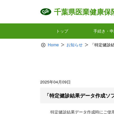
Skip
to
千葉県医業健康保
content
トップ
手続き・申
Home
お知らせ
「特定健診
2025年04月09日
「特定健診結果データ作成ソ
特定健診結果データ作成時にご使