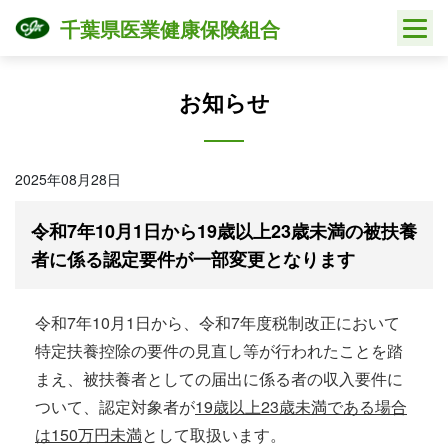
Skip
千葉県医業健康保険組合
to
content
お知らせ
2025年08月28日
令和7年10月1日から19歳以上23歳未満の被扶養
者に係る認定要件が一部変更となります
令和7年10月1日から、令和7年度税制改正において
特定扶養控除の要件の見直し等が行われたことを踏
まえ、被扶養者としての届出に係る者の収入要件に
ついて、認定対象者が
19歳以上23歳未満である場合
は150万円未満
として取扱います。