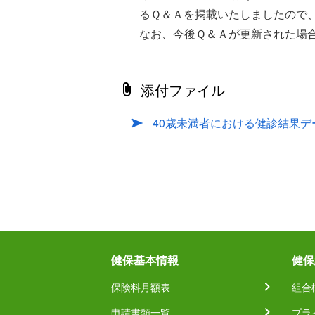
るＱ＆Ａを掲載いたしましたので
なお、今後Ｑ＆Ａが更新された場
添付ファイル
40歳未満者における健診結果
健保基本情報
健保
保険料月額表
組合
申請書類一覧
プラ