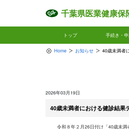
Skip
to
千葉県医業健康保
content
トップ
手続き・申
Home
お知らせ
40歳未満
2026年03月19日
40歳未満者における健診結果
令和８年２月26日付け「40歳未