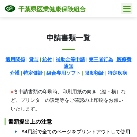
Skip
千葉県医業健康保険組合
to
content
申請書類一覧
適用関係
|
賞与
|
給付
|
補助金等申請
|
第三者行為
|
医療費
通知
介護
|
特定健診
|
組合専用ソフト
|
限度額証
|
特定疾病
※
各申請書類の印刷時、印刷用紙の向き（縦・横）な
ど、プリンターの設定等をご確認の上印刷をお願い
いたします。
書類提出上の注意
A4用紙で全てのページをプリントアウトして使用