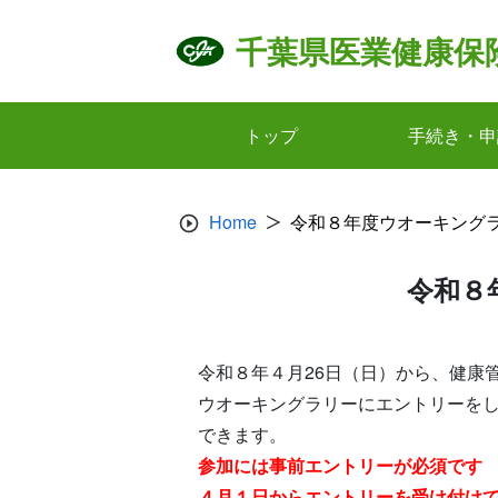
Skip
to
千葉県医業健康保
content
トップ
手続き・申
Home
令和８年度ウオーキング
令和８
令和８年４月26日（日）から、健康管
ウオーキングラリーにエントリーをし
できます。
参加には事前エントリーが必須です
４月１日からエントリーを受け付け