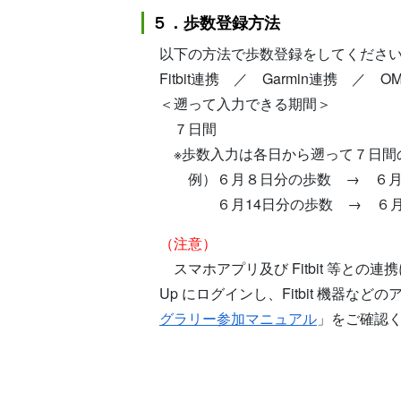
５．歩数登録方法
以下の方法で歩数登録をしてくださ
Fitbit連携 ／ Garmin連携 
＜遡って入力できる期間＞
７日間
※歩数入力は各日から遡って７日間
例）６月８日分の歩数 → ６月1
６月14日分の歩数 → ６月2
（注意）
スマホアプリ及び Fitbit 等と
Up にログインし、Fitbit 機器
グラリー参加マニュアル
」をご確認