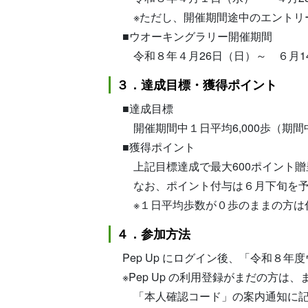
※ただし、開催期間途中のエントリー
■ウオーキングラリー開催期間
令和８年４月26日（日）～ ６月1
３．達成目標・獲得ポイント
■達成目標
開催期間中１日平均6,000歩（期間
■獲得ポイント
上記目標達成で最大600ポイント贈呈
なお、ポイント付与は６月下旬を予
※１日平均歩数が０歩のままの方は
４．参加方法
Pep Up にログイン後、「令和
※Pep Up の利用登録がまだの方は
「本人確認コード」の案内通知に記