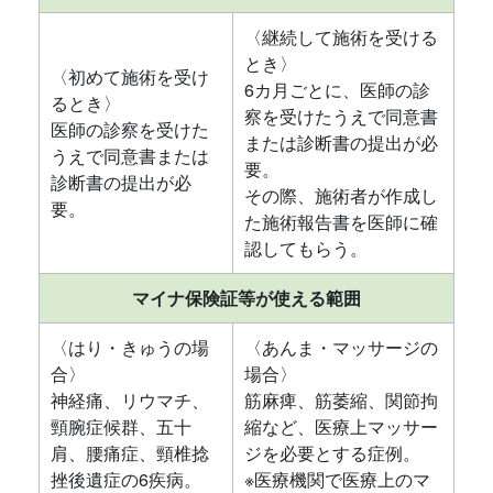
〈継続して施術を受ける
とき〉
〈初めて施術を受け
6カ月ごとに、医師の診
るとき〉
察を受けたうえで同意書
医師の診察を受けた
または診断書の提出が必
うえで同意書または
要。
診断書の提出が必
その際、施術者が作成し
要。
た施術報告書を医師に確
認してもらう。
マイナ保険証等が使える範囲
〈はり・きゅうの場
〈あんま・マッサージの
合〉
場合〉
神経痛、リウマチ、
筋麻痺、筋萎縮、関節拘
頸腕症候群、五十
縮など、医療上マッサー
肩、腰痛症、頸椎捻
ジを必要とする症例。
挫後遺症の6疾病。
※医療機関で医療上のマ