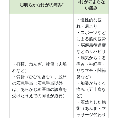
×けがによらな
〇明らかなけがの痛み*
い痛み
・慢性的な疲
れ・肩こり
・スポーツなど
による筋肉疲労
・脳疾患後遺症
などのリハビリ
・病気からくる
・打撲、ねんざ、挫傷（肉離
痛み（神経痛・
れなど）
リウマチ・関節
・骨折（ひびを含む）、脱臼
炎など）
の応急手当（応急手当以外
・加齢からくる
は、あらかじめ医師の診察を
痛み（五十肩な
受けたうえでの同意が必要）
ど）
・漠然とした施
術（あんま・マ
ッサージ代わり