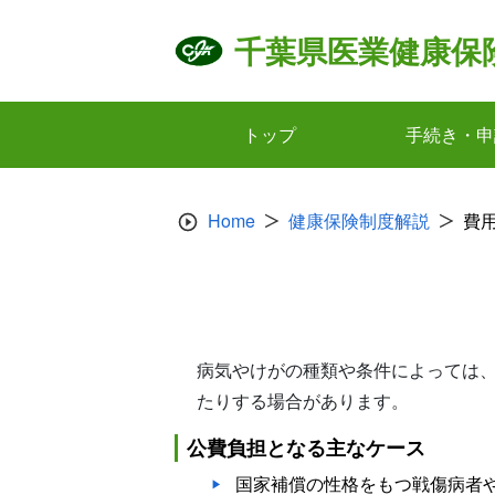
Skip
to
千葉県医業健康保
content
トップ
手続き・申
Home
健康保険制度解説
費
病気やけがの種類や条件によっては
たりする場合があります。
公費負担となる主なケース
国家補償の性格をもつ戦傷病者