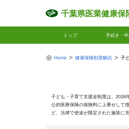
Skip
to
千葉県医業健康保
content
トップ
手続き・申
Home
健康保険制度解説
子
子ども・子育て支援金制度は、202
公的医療保険の保険料に上乗せして
ど、法律で使途が限定された施策に