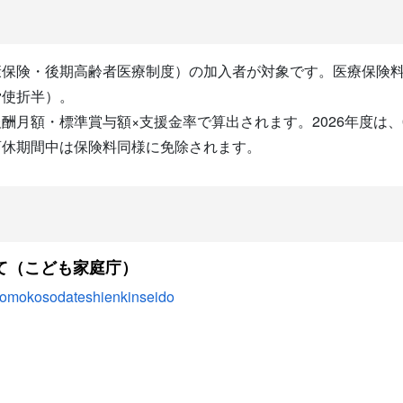
康保険・後期高齢者医療制度）の加入者が対象です。医療保険
労使折半）。
月額・標準賞与額×支援金率で算出されます。2026年度は、0
育休期間中は保険料同様に免除されます。
て（こども家庭庁）
kodomokosodateshienkinseido