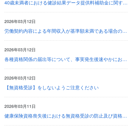
40歳未満者における健診結果データ提供料補助金に関するＱ＆Ａについて
2026年03月12日
労働契約内容による年間収入が基準額未満である場合の被扶養者の認定における年間収入の取扱いについて及び被扶養者（異動）届の認定時に係る添付書類の変更について
2026年03月12日
各種資格関係の届出等について、事実発生後速やかにお手続きください。
2026年03月12日
【無資格受診】をしないようご注意ください
2026年03月11日
健康保険資格喪失後における無資格受診の防止及び資格喪失届・扶養削除届の期限内の提出についてのお願い