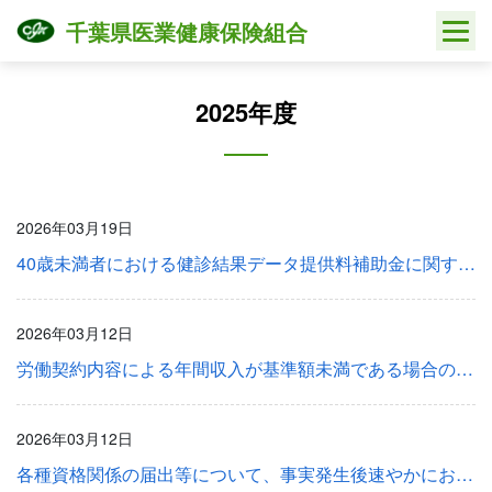
Skip
千葉県医業健康保険組合
to
content
2025年度
2026年03月19日
40歳未満者における健診結果データ提供料補助金に関するＱ＆Ａについて
2026年03月12日
労働契約内容による年間収入が基準額未満である場合の被扶養者の認定における年間収入の取扱いについて及び被扶養者（異動）届の認定時に係る添付書類の変更について
2026年03月12日
各種資格関係の届出等について、事実発生後速やかにお手続きください。